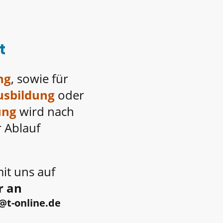
t
ng
, sowie für
usbildung
oder
ung
wird nach
 Ablauf
it uns auf
r an
@t-online.de